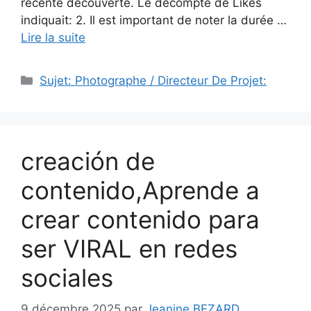
récente découverte. Le décompte de Likes
indiquait: 2. Il est important de noter la durée …
Lire la suite
Catégories
Sujet: Photographe / Directeur De Projet:
creación de
contenido,Aprende a
crear contenido para
ser VIRAL en redes
sociales
9 décembre 2025
par
Jeanine BEZARD