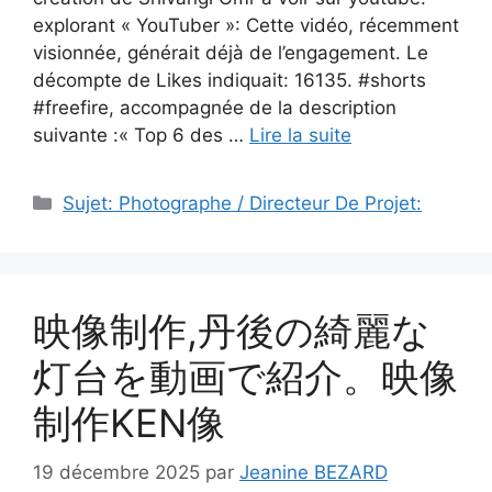
explorant « YouTuber »: Cette vidéo, récemment
visionnée, générait déjà de l’engagement. Le
décompte de Likes indiquait: 16135. #shorts
#freefire, accompagnée de la description
suivante :« Top 6 des …
Lire la suite
Catégories
Sujet: Photographe / Directeur De Projet:
映像制作,丹後の綺麗な
灯台を動画で紹介。映像
制作KEN像
19 décembre 2025
par
Jeanine BEZARD