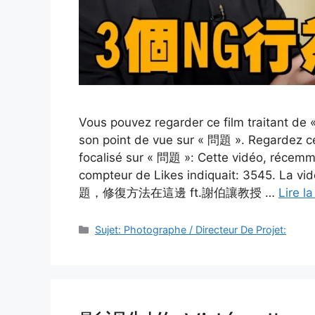
Vous pouvez regarder ce film traitant 
son point de vue sur « 問題 ». Regardez c
focalisé sur « 問題 »: Cette vidéo, récemm
compteur de Likes indiquait: 3545. La v
題，修復方法在這邊 ft.謝伯讓教授 …
Lire la
Catégories
Sujet: Photographe / Directeur De Projet: