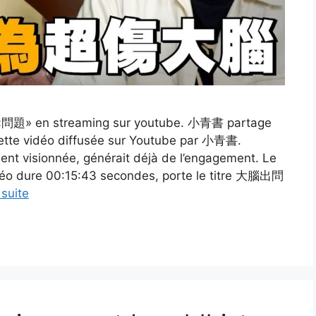
de «問題» en streaming sur youtube. 小青書 partage
ette vidéo diffusée sur Youtube par 小青書.
ent visionnée, générait déjà de l’engagement. Le
idéo dure 00:15:43 secondes, porte le titre 大腦出問
 suite