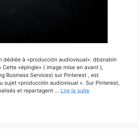
on dédiée à «producción audiovisual». dbsnabin
» Cette «épingle» ( image mise en avant ),
 Business Services) sur Pinterest , est
u sujet «producción audiovisual ». Sur Pinterest,
alisés et repartagent …
Lire la suite