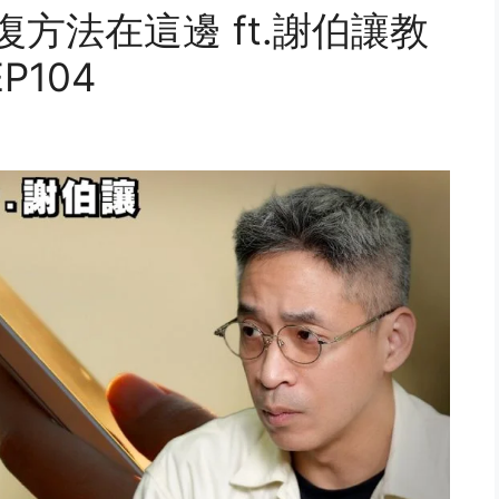
方法在這邊 ft.謝伯讓教
P104