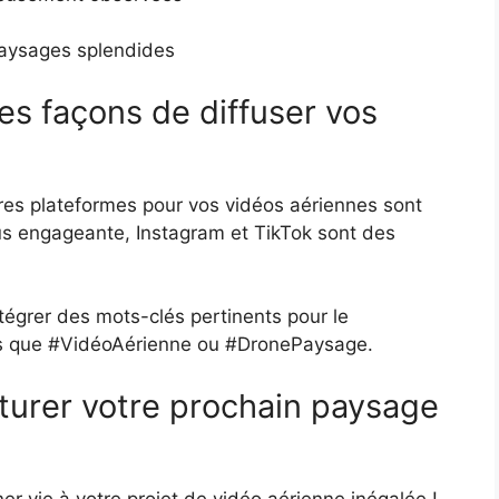
paysages splendides
res façons de diffuser vos
eures plateformes pour vos vidéos aériennes sont
s engageante, Instagram et TikTok sont des
intégrer des mots-clés pertinents pour le
ls que #VidéoAérienne ou #DronePaysage.
turer votre prochain paysage
r vie à votre projet de vidéo aérienne inégalée !