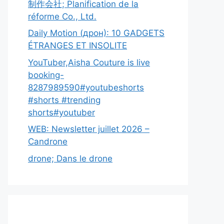
制作会社; Planification de la
réforme Co., Ltd.
Daily Motion (дрон): 10 GADGETS
ÉTRANGES ET INSOLITE
YouTuber,Aisha Couture is live
booking-
8287989590#youtubeshorts
#shorts #trending
shorts#youtuber
WEB: Newsletter juillet 2026 –
Candrone
drone; Dans le drone