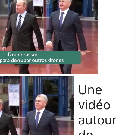
Une
vidéo
autour
de