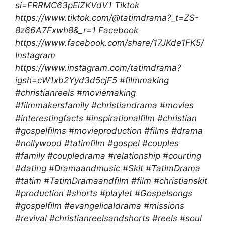
si=FRRMC63pEiZKVdV1 Tiktok
https://www.tiktok.com/@tatimdrama?_t=ZS-
8z66A7Fxwh8&_r=1 Facebook
https://www.facebook.com/share/17JKde1FK5/
Instagram
https://www.instagram.com/tatimdrama?
igsh=cW1xb2Yyd3d5cjF5 #filmmaking
#christianreels #moviemaking
#filmmakersfamily #christiandrama #movies
#interestingfacts #inspirationalfilm #christian
#gospelfilms #movieproduction #films #drama
#nollywood #tatimfilm #gospel #couples
#family #coupledrama #relationship #courting
#dating #Dramaandmusic #Skit #TatimDrama
#tatim #TatimDramaandfilm #film #christianskit
#production #shorts #playlet #Gospelsongs
#gospelfilm #evangelicaldrama #missions
#revival #christianreelsandshorts #reels #soul