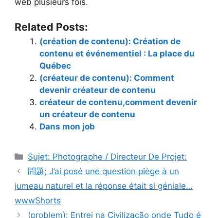
web plusieurs fois.
Related Posts:
(création de contenu): Création de
contenu et événementiel : La place du
Québec
(créateur de contenu): Comment
devenir créateur de contenu
créateur de contenu,comment devenir
un créateur de contenu
Dans mon job
Catégories
Sujet: Photographe / Directeur De Projet:
問題; J’ai posé une question piège à un
jumeau naturel et la réponse était si géniale…
wwwShorts
(problem): Entrei na Civilização onde Tudo é