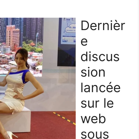
Dernièr
e
discus
sion
lancée
sur le
web
sous