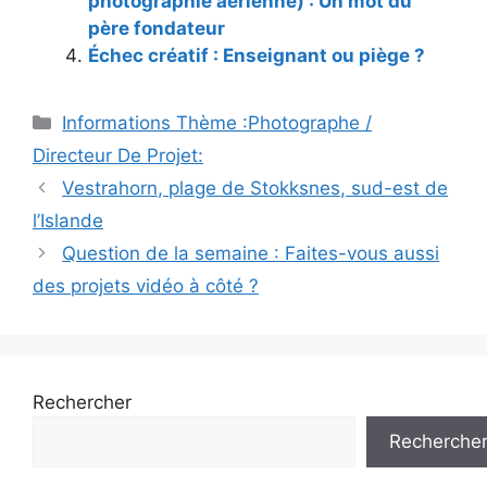
photographie aérienne) : Un mot du
père fondateur
Échec créatif : Enseignant ou piège ?
Catégories
Informations Thème :Photographe /
Directeur De Projet:
Vestrahorn, plage de Stokksnes, sud-est de
l’Islande
Question de la semaine : Faites-vous aussi
des projets vidéo à côté ?
Rechercher
Recherche