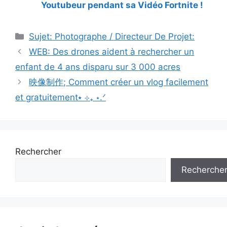
Youtubeur pendant sa Vidéo Fortnite !
Catégories
Sujet: Photographe / Directeur De Projet:
WEB: Des drones aident à rechercher un
enfant de 4 ans disparu sur 3 000 acres
映像制作; Comment créer un vlog facilement
et gratuitement⭑ ⊹₊ ⋆.ᐟ
Rechercher
Recherche