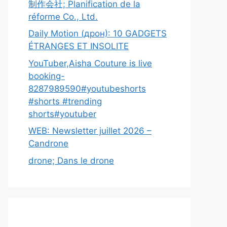
制作会社; Planification de la
réforme Co., Ltd.
Daily Motion (дрон): 10 GADGETS
ÉTRANGES ET INSOLITE
YouTuber,Aisha Couture is live
booking-
8287989590#youtubeshorts
#shorts #trending
shorts#youtuber
WEB: Newsletter juillet 2026 –
Candrone
drone; Dans le drone