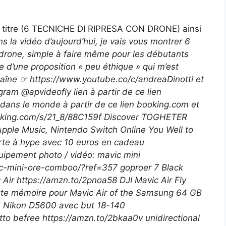
le titre (6 TECNICHE DI RIPRESA CON DRONE) ainsi
s la vidéo d’aujourd’hui, je vais vous montrer 6
drone, simple à faire même pour les débutants
le d’une proposition « peu éthique » qui m’est
aîne ☞ https://www.youtube.co/c/andreaDinotti et
ram @apvideofly lien à partir de ce lien
 dans le monde à partir de ce lien booking.com et
ooking.com/s/21_8/88C159f Discover TOGHETER
 Apple Music, Nintendo Switch Online You Well to
 carte à hype avec 10 euros en cadeau
uipement photo / vidéo: mavic mini
vic-mini-ore-comboo/?ref=357 goproer 7 Black
 Air https://amzn.to/2pnoa58 DJI Mavic Air Fly
te mémoire pour Mavic Air of the Samsung 64 GB
d Nikon D5600 avec but 18-140
tto befree https://amzn.to/2bkaa0v unidirectional