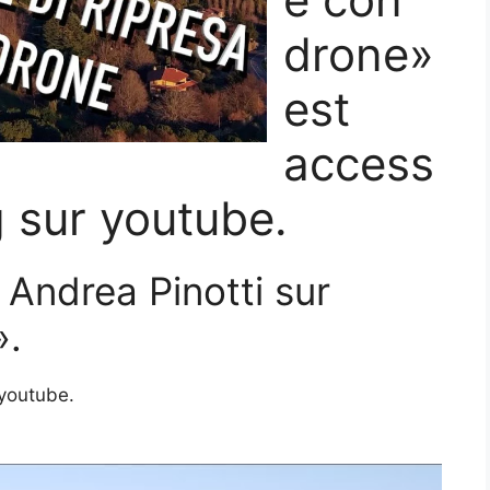
drone»
est
access
g sur youtube.
Andrea Pinotti sur
».
 youtube.