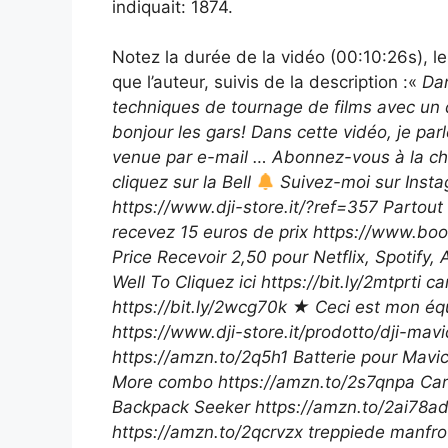
indiquait: 1874.
Notez la durée de la vidéo (00:10:26s), 
que l’auteur, suivis de la description :«
Dan
techniques de tournage de films avec un 
bonjour les gars! Dans cette vidéo, je par
venue par e-mail … Abonnez-vous à la ch
cliquez sur la Bell
Suivez-moi sur Instag
https://www.dji-store.it/?ref=357 Partout
recevez 15 euros de prix https://www.b
Price Recevoir 2,50 pour Netflix, Spotify,
Well To Cliquez ici https://bit.ly/2mtprti
https://bit.ly/2wcg70k ★ Ceci est mon éq
https://www.dji-store.it/prodotto/dji-ma
https://amzn.to/2q5h1 Batterie pour Mavic
More combo https://amzn.to/2s7qnpa Car
Backpack Seeker https://amzn.to/2ai78a
https://amzn.to/2qcrvzx treppiede manfro