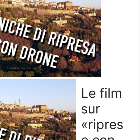
Le film
sur
«ripres
e con