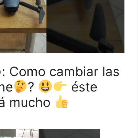
): Como cambiar las
one
?
éste
irá mucho