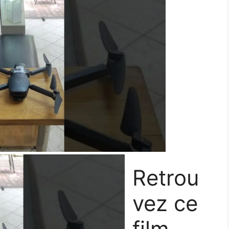
Retrou
vez ce
film