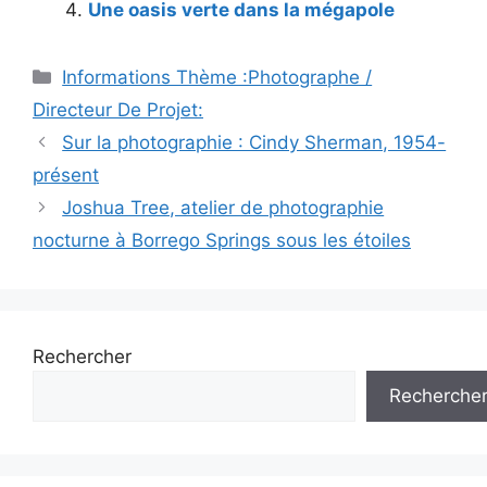
Une oasis verte dans la mégapole
Catégories
Informations Thème :Photographe /
Directeur De Projet:
Sur la photographie : Cindy Sherman, 1954-
présent
Joshua Tree, atelier de photographie
nocturne à Borrego Springs sous les étoiles
Rechercher
Recherche